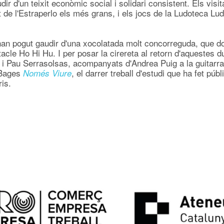
ir d'un teixit econòmic social i solidari consistent. Els vis
t de l'Estraperlo els més grans, i els jocs de la Ludoteca 
 han pogut gaudir d'una xocolatada molt concorreguda, que do
acle Ho Hi Hu. I per posar la cirereta al retorn d'aquestes 
i Pau Serrasolsas, acompanyats d'Andrea Puig a la guitarra i
l Bages
, el darrer treball d'estudi que ha fet públ
Només Viure
is.