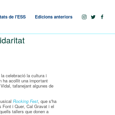
tats de l'ESS
Edicions anteriors
daritat
a celebració la cultura i
n ha acollit una important
 Vidal, tafanejant algunes de
musical
, que s'ha
Rocking Fest
 Font i Quer, Cal Gravat i el
aquells tallers que donen a