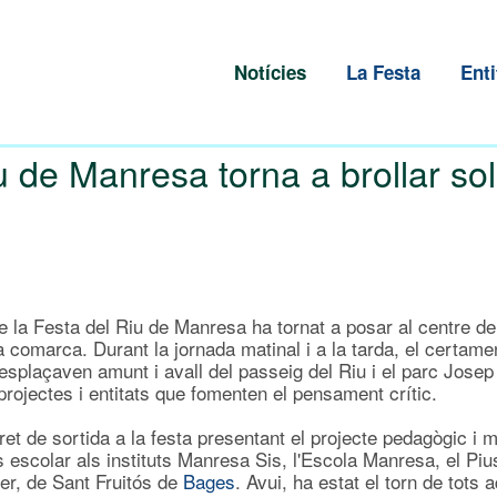
Notícies
La Festa
Enti
 de Manresa torna a brollar soli
 la Festa del Riu de Manresa ha tornat a posar al centre de l
 comarca. Durant la jornada matinal i a la tarda, el certame
desplaçaven amunt i avall del passeig del Riu i el parc Josep
rojectes i entitats que fomenten el pensament crític.
tret de sortida a la festa presentant el projecte pedagògic i 
 escolar als instituts Manresa Sis, l'Escola Manresa, el Pius
rer, de Sant Fruitós de
Bages
. Avui, ha estat el torn de tots 