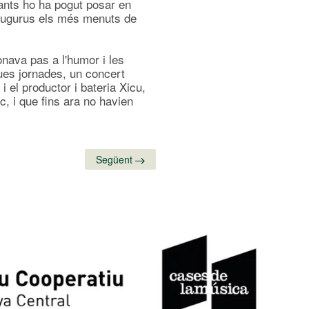
itants ho ha pogut posar en
Ludugurus els més menuts de
nava pas a l'humor i les
dues jornades, un concert
 el productor i bateria Xicu,
ic, i que fins ara no havien
Següent