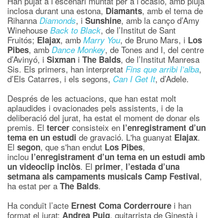
Han pujat a l’escenari muntat per a l’ocasió, amb pluja
inclosa durant una estona,
, amb el tema de
Diamants
Rihanna
, i
, amb la canço d’Amy
Diamonds
Sunshine
Winehouse
, de l’Institut de Sant
Back to Black
Fruitós;
, amb
, de Bruno Mars, i
Elajax
Marry You
Los
, amb
, de Tones and I, del centre
Pibes
Dance Monkey
d’Avinyó, i
i
, de l’Institut Manresa
Sixman
The Balds
Sis. Els primers, han interpretat
,
Fins que arribi l’alba
d’Els Catarres, i els segons,
, d’Adele.
Can I Get It
Després de les actuacions, que han estat molt
aplaudides i ovacionades pels assistents, i de la
deliberació del jurat, ha estat el moment de donar els
premis. El
consisteix en
tercer
l’enregistrament d’un
de gravació. L'ha guanyat
.
tema en un estudi
Elajax
El
, que s'han endut
,
segon
Los Pibes
inclou
l’enregistrament d’un tema en un estudi amb
. El
,
un videoclip inclòs
primer
l’estada d’una
,
setmana als campaments musicals Camp Festival
ha estat per a
.
The Balds
Ha conduït l’acte
i han
Ernest Coma Corderroure
format el jurat:
, guitarrista de Ginestà i
Andrea Puig