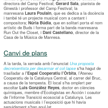
directora del Camp Festival;
, pianista de
Gerard Sala
Ginestà i professor del Camp Festival; la
manresana
, que es dedica a la docència
Laura Poulain
i també té un projecte musical com a cantant i
compositora;
, que en solitari porta el nom
Núria Búdia
artístic de Buds i forma part de la banda manresana
Run Out the Closet, i
, director de la
Dani Castellano
Casa de la Música de Manresa.
Canvi de plans
A la tarda, la xerrada amb l’enunciat
Una proposta
s'ha hagut de
decreixentista per desarmar el col·lapse
traslladar a l
, l’Ateneu
’Espai Cooperatiu l’Òrbita
Cooperatiu de la Catalunya Central, al carrer del Bruc,
a causa de la tempesta. El local s'ha omplert per
escoltar
, doctor en ciències
Luis González Reyes
químiques, membre d’Ecologistas en Acción i coautor
de l’informe Transició ecosocial a Catalunya. Les
actuacions musicals i l’exposició que hi havia
seguidament s'han anul·lat.