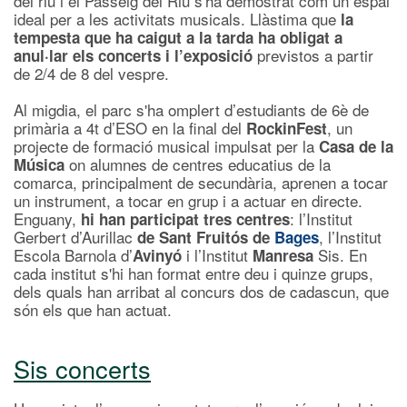
del riu i el Passeig del Riu s'ha demostrat com un espai
ideal per a les activitats musicals. Llàstima que
la
tempesta que ha caigut a la tarda ha obligat a
previstos a partir
anul·lar els concerts i l’exposició
de 2/4 de 8 del vespre.
Al migdia, el parc s'ha omplert d’estudiants de 6è de
primària a 4t d’ESO en la final del
, un
RockinFest
projecte de formació musical impulsat per la
Casa de la
on alumnes de centres educatius de la
Música
comarca, principalment de secundària, aprenen a tocar
un instrument, a tocar en grup i a actuar en directe.
Enguany,
: l’Institut
hi han participat tres centres
Gerbert d’Aurillac
, l’Institut
de Sant Fruitós de
Bages
Escola Barnola d’
i l’Institut
Sis. En
Avinyó
Manresa
cada institut s'hi han format entre deu i quinze grups,
dels quals han arribat al concurs dos de cadascun, que
són els que han actuat.
Sis concerts