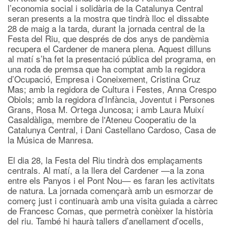
l’economia social i solidària de la Catalunya Central
seran presents a la mostra que tindrà lloc el dissabte
28 de maig a la tarda, durant la jornada central de la
Festa del Riu, que després de dos anys de pandèmia
recupera el Cardener de manera plena. Aquest dilluns
al matí s’ha fet la presentació pública del programa, en
una roda de premsa que ha comptat amb la regidora
d’Ocupació, Empresa i Coneixement, Cristina Cruz
Mas; amb la regidora de Cultura i Festes, Anna Crespo
Obiols; amb la regidora d’Infància, Joventut i Persones
Grans, Rosa M. Ortega Juncosa; i amb Laura Muixí
Casaldàliga, membre de l'Ateneu Cooperatiu de la
Catalunya Central, i Dani Castellano Cardoso, Casa de
la Música de Manresa.
El dia 28, la Festa del Riu tindrà dos emplaçaments
centrals. Al matí, a la llera del Cardener —a la zona
entre els Panyos i el Pont Nou— es faran les activitats
de natura. La jornada començarà amb un esmorzar de
comerç just i continuarà amb una visita guiada a càrrec
de Francesc Comas, que permetrà conèixer la història
del riu. També hi haurà tallers d’anellament d’ocells,