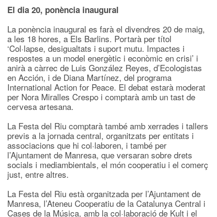
El dia 20, ponència inaugural
La ponència inaugural es farà el divendres 20 de maig,
a les 18 hores, a Els Barlins. Portarà per títol
‘Col·lapse, desigualtats i suport mutu. Impactes i
respostes a un model energètic i econòmic en crisi’ i
anirà a càrrec de Luis González Reyes, d’Ecologistas
en Acción, i de Diana Martínez, del programa
International Action for Peace. El debat estarà moderat
per Nora Miralles Crespo i comptarà amb un tast de
cervesa artesana.
La Festa del Riu comptarà també amb xerrades i tallers
previs a la jornada central, organitzats per entitats i
associacions que hi col·laboren, i també per
l’Ajuntament de Manresa, que versaran sobre drets
socials i mediambientals, el món cooperatiu i el comerç
just, entre altres.
La Festa del Riu està organitzada per l’Ajuntament de
Manresa, l’Ateneu Cooperatiu de la Catalunya Central i
Cases de la Música, amb la col·laboració de Kult i el