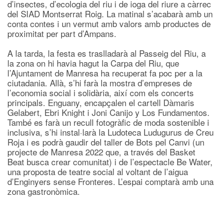
d’insectes, d’ecologia del riu i de ioga del riure a càrrec
del SIAD Montserrat Roig. La matinal s’acabarà amb un
conta contes i un vermut amb valors amb productes de
proximitat per part d’Ampans.
A la tarda, la festa es traslladarà al Passeig del Riu, a
la zona on hi havia hagut la Carpa del Riu, que
l’Ajuntament de Manresa ha recuperat fa poc per a la
ciutadania. Allà, s’hi farà la mostra d’empreses de
l’economia social i solidària, així com els concerts
principals. Enguany, encapçalen el cartell Dàmaris
Gelabert, Ebri Knight i Joni Canijo y Los Fundamentos.
També es farà un recull fotogràfic de moda sostenible i
inclusiva, s’hi instal·larà la Ludoteca Ludugurus de Creu
Roja i es podrà gaudir del taller de Bots pel Canvi (un
projecte de Manresa 2022 que, a través del Basket
Beat busca crear comunitat) i de l’espectacle Be Water,
una proposta de teatre social al voltant de l’aigua
d’Enginyers sense Fronteres. L’espai comptarà amb una
zona gastronòmica.