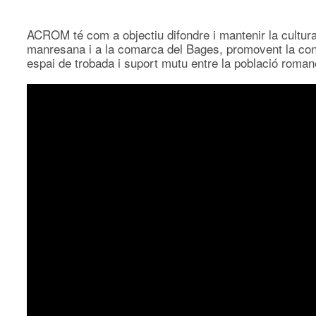
ACROM té com a objectiu difondre i mantenir la cultura
manresana i a la comarca del Bages, promovent la conviv
espai de trobada i suport mutu entre la població roman