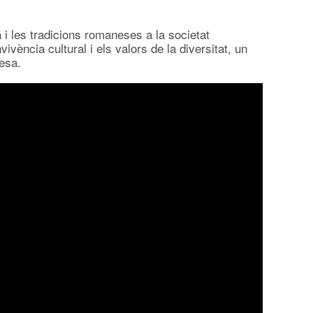
 i les tradicions romaneses a la societat
ència cultural i els valors de la diversitat, un
esa.